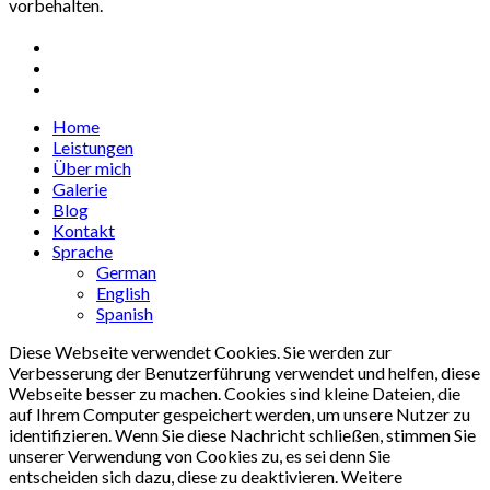
vorbehalten.
facebook
google-
plus
instagram
Close
Home
Menu
Leistungen
Über mich
Galerie
Blog
Kontakt
Sprache
German
English
Spanish
Diese Webseite verwendet Cookies. Sie werden zur
Verbesserung der Benutzerführung verwendet und helfen, diese
Webseite besser zu machen. Cookies sind kleine Dateien, die
auf Ihrem Computer gespeichert werden, um unsere Nutzer zu
identifizieren. Wenn Sie diese Nachricht schließen, stimmen Sie
unserer Verwendung von Cookies zu, es sei denn Sie
entscheiden sich dazu, diese zu deaktivieren. Weitere