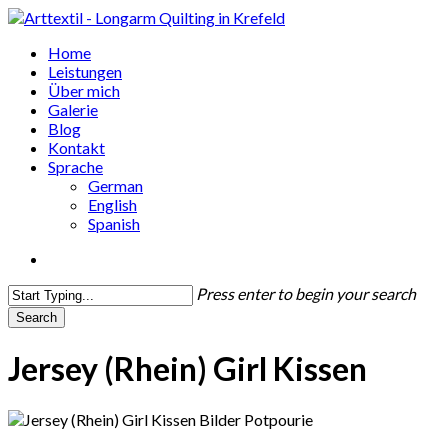
Skip
to
search
Menu
Home
main
Leistungen
content
Über mich
Galerie
Blog
Kontakt
Sprache
German
English
Spanish
search
Press enter to begin your search
Search
Close
Search
Jersey (Rhein) Girl Kissen