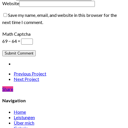
Website
Save my name, email, and website in this browser for the
next time I comment.
Math Captcha
69 − 64 =
Previous Project
Next Project
Share
Share
Navigation
Home
Leistungen
Über mich