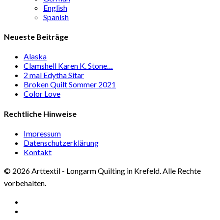
English
Spanish
Neueste Beiträge
Alaska
Clamshell Karen K. Stone…
2 mal Edytha Sitar
Broken Quilt Sommer 2021
Color Love
Rechtliche Hinweise
Impressum
Datenschutzerklärung
Kontakt
© 2026 Arttextil - Longarm Quilting in Krefeld. Alle Rechte
vorbehalten.
facebook
google-
plus
instagram