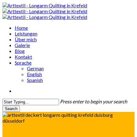
Skip
to
main
content
search
Menu
Home
Leistungen
Über mich
Galerie
Blog
Kontakt
Sprache
German
English
Spanish
search
Press enter to begin your search
Search
Close
Search